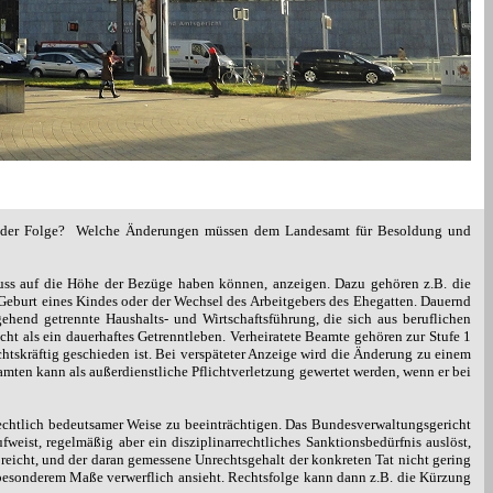
 der Folge?
Welche Änderungen müssen dem Landesamt für Besoldung und
luss auf die Höhe der Bezüge haben können, anzeigen. Dazu gehören z.B. die
eburt eines Kindes oder der Wechsel des Arbeitgebers des Ehegatten. Dauernd
gehend getrennte Haushalts- und Wirtschaftsführung, die sich aus beruflichen
t als ein dauerhaftes Getrenntleben. Verheiratete Beamte gehören zur Stufe 1
htskräftig geschieden ist. Bei verspäteter Anzeige wird die Änderung zu einem
amten kann als außerdienstliche Pflichtverletzung gewertet werden, wenn er bei
echtlich bedeutsamer Weise zu beeinträchtigen. Das Bundesverwaltungsgericht
weist, regelmäßig aber ein disziplinarrechtliches Sanktionsbedürfnis auslöst,
n reicht, und der daran gemessene Unrechtsgehalt der konkreten Tat nicht gering
in besonderem Maße verwerflich ansieht. Rechtsfolge kann dann z.B. die Kürzung