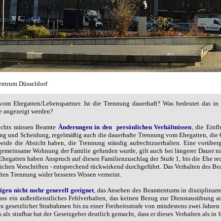
entrum Düsseldorf
vom Ehegatten/Lebenspartner. Ist die Trennung dauerhaft? Was bedeutet das in
le angezeigt werden?
rechts müssen Beamte
Änderungen in den
persönlichen Verhältnissen
, die Einf
ng und Scheidung, regelmäßig auch die dauerhafte Trennung vom Ehegatten, die G
beide die Absicht haben, die Trennung ständig aufrechtzuerhalten. Eine vorüber
gemeinsame Wohnung der Familie gefunden wurde, gilt auch bei längerer Dauer nich
hegatten haben Anspruch auf diesen Familienzuschlag der Stufe 1, bis die Ehe rec
lichen Vorschriften - entsprechend rückwirkend durchgeführt. Das Verhalten des Be
ten Trennung wider besseres Wissen verneint.
rigen nicht mehr generell geeignet
, das Ansehen des Beamtentums in disziplinarr
dass ein außerdienstliches Fehlverhalten, das keinen Bezug zur Dienstausübung auf
en gesetzlicher Strafrahmen bis zu einer Freiheitsstrafe von mindestens zwei Jahre
 als strafbar hat der Gesetzgeber deutlich gemacht, dass er dieses Verhalten als 