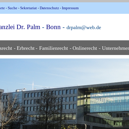
iete
-
Suche
-
Sekretariat
-
Datenschutz
-
Impressum
anzlei
Dr. Palm
-
Bonn
-
drpalm@web.de
srecht
-
Erbrecht
-
Familienrecht
-
Onlinerecht
-
Unternehmen