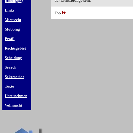
der Dienstbezüge sein.
Kündigung
Links
Top
Mietrecht
Mobbing
Profil
Rechtsgebiet
Scheidung
Search
Sekretariat
Texte
Unternehmen
Vollmacht