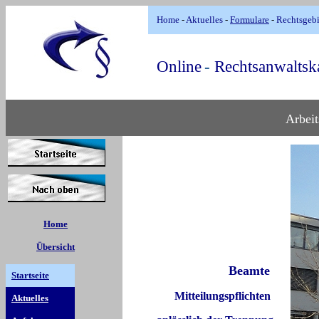
Home
-
Aktuelles
-
Formulare
-
Rechtsgeb
Online
-
Rechtsanwaltsk
Arbeit
Home
Übersicht
Beamte
Startseite
Mitteilungspflichten
Aktuelles