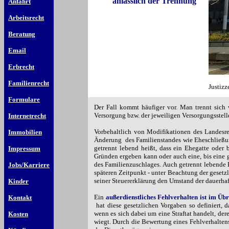
anlässlich der Trennung
Anfahrt
Arbeitsrecht
Beratung
Email
Erbrecht
Familienrecht
Justizz
Formulare
Der Fall kommt häufiger vor. Man trennt sich 
Versorgung bzw. der jeweiligen Versorgungsstel
Internetrecht
Vorbehaltlich von Modifikationen des Landes
Immobilien
Änderung
des Familienstandes wie Eheschließu
getrennt lebend heißt, dass ein Ehegatte oder 
Impressum
Gründen ergeben kann oder auch eine, bis eine 
des Familienzuschlages. Auch getrennt lebende E
Jobs/Karriere
späteren Zeitpunkt - unter Beachtung der gesetz
seiner Steuererklärung den Umstand der dauerhaf
Kinder
Ein
außerdienstliches Fehlverhalten ist im Üb
Kontakt
hat diese gesetzlichen Vorgaben so definiert, 
wenn es sich dabei um eine Straftat handelt, der
Kosten
wiegt. Durch die Bewertung eines Fehlverhaltens