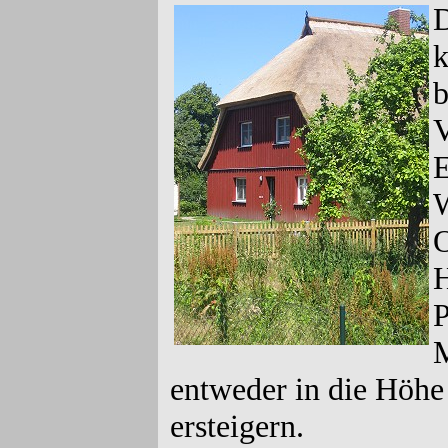
D
k
b
V
E
W
O
H
P
M
entweder in die Höhe 
ersteigern.