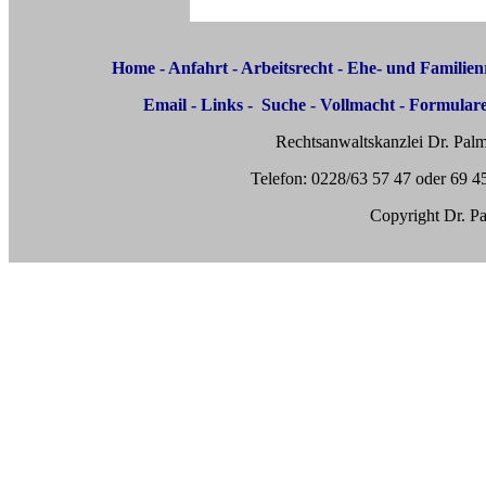
Home
-
Anfahrt
-
Arbeitsrecht
-
Ehe- und Familien
Email
-
Links
-
Suche
-
Vollmacht
-
Formular
Rechtsanwaltskanzlei Dr. Palm
Telefon: 0228/63 57 47 oder 69 4
Copyright Dr. Pa